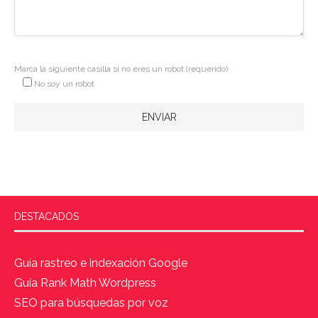
Marca la siguiente casilla si no eres un robot (requerido)
No soy un robot
DESTACADOS
Guía rastreo e indexación Google
Guía Rank Math Wordpress
SEO para búsquedas por voz