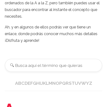
ordenados de la A a la Z, pero también puedes usar el
buscador para encontrar al instante el concepto que
necesites.
Ah, y en algunos de ellos podrás ver que tiene un
enlace, donde podrás conocer muchos más detalles
¡Disfruta y aprende!
A
B
C
D
E
F
G
H
I
J
K
L
M
N
O
P
Q
R
S
T
U
V
W
Y
Z