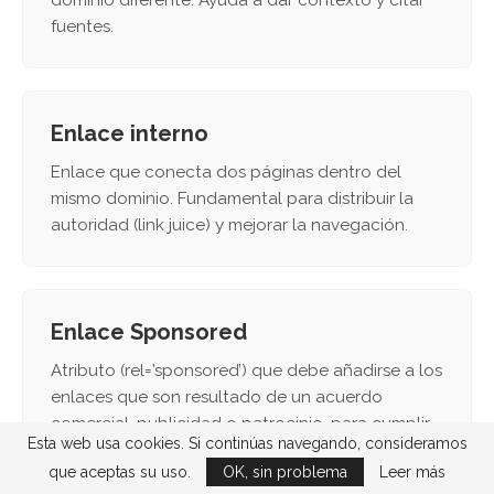
dominio diferente. Ayuda a dar contexto y citar
fuentes.
Enlace interno
Enlace que conecta dos páginas dentro del
mismo dominio. Fundamental para distribuir la
autoridad (link juice) y mejorar la navegación.
Enlace Sponsored
Atributo (rel=’sponsored’) que debe añadirse a los
enlaces que son resultado de un acuerdo
comercial, publicidad o patrocinio, para cumplir
Esta web usa cookies. Si continúas navegando, consideramos
con las directrices de Google.
que aceptas su uso.
OK, sin problema
Leer más