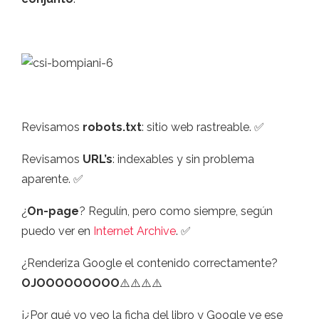
Revisamos
robots.txt
: sitio web rastreable. ✅
Revisamos
URL’s
: indexables y sin problema
aparente. ✅
¿
On-page
? Regulín, pero como siempre, según
puedo ver en
Internet Archive
. ✅
¿Renderiza Google el contenido correctamente?
OJOOOOOOOOO
⚠️⚠️⚠️⚠️
¡¿Por qué yo veo la ficha del libro y Google ve ese