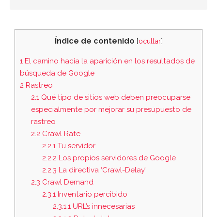
Índice de contenido
[
ocultar
]
1
El camino hacia la aparición en los resultados de
búsqueda de Google
2
Rastreo
2.1
Qué tipo de sitios web deben preocuparse
especialmente por mejorar su presupuesto de
rastreo
2.2
Crawl Rate
2.2.1
Tu servidor
2.2.2
Los propios servidores de Google
2.2.3
La directiva ‘Crawl-Delay’
2.3
Crawl Demand
2.3.1
Inventario percibido
2.3.1.1
URL’s innecesarias