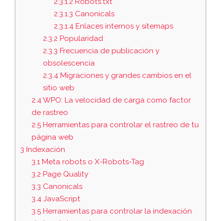
2.3.1.2
Robots.txt
2.3.1.3
Canonicals
2.3.1.4
Enlaces internos y sitemaps
2.3.2
Popularidad
2.3.3
Frecuencia de publicación y
obsolescencia
2.3.4
Migraciones y grandes cambios en el
sitio web
2.4
WPO: La velocidad de carga como factor
de rastreo
2.5
Herramientas para controlar el rastreo de tu
página web
3
Indexación
3.1
Meta robots o X-Robots-Tag
3.2
Page Quality
3.3
Canonicals
3.4
JavaScript
3.5
Herramientas para controlar la indexación