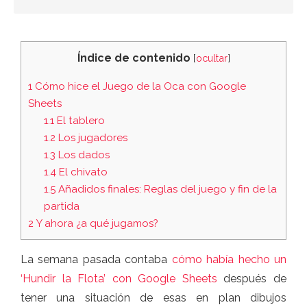
Índice de contenido
[
ocultar
]
1
Cómo hice el Juego de la Oca con Google
Sheets
1.1
El tablero
1.2
Los jugadores
1.3
Los dados
1.4
El chivato
1.5
Añadidos finales: Reglas del juego y fin de la
partida
2
Y ahora ¿a qué jugamos?
La semana pasada contaba
cómo había hecho un
‘Hundir la Flota’ con Google Sheets
después de
tener una situación de esas en plan dibujos