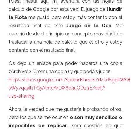
Pues… ¡hasta aquí mi aventura con las hojas de
cálculo de Google por esta vez! El juego de
Hundir
la Flota
me gustó, pero estoy más contento con el
resultado final de este
Juego de la Oca
. Me
pareció desde el principio un concepto más difícil de
trasladar a una hoja de cálculo que el otro y estoy
contento con el resultado final.
Os dejo un enlace para poder haceros una copia
(‘Archivo’ > ‘Crear una copia’) y que podáis jugar:
https://docs.google.com/spreadsheets/d/1dSgqbW
sWyvqaail1TGyAlntcArLW6d3uQDz3E/edit?
usp=sharing
Ahora la verdad que me gustaría ir probando otros,
pero los que se me ocurren
o son muy sencillos o
imposibles de replicar
… será cuestión de que