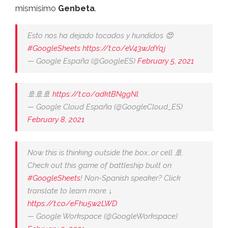
mismísimo
Genbeta
.
Esto nos ha dejado tocados y hundidos 😍
#GoogleSheets
https://t.co/eV43wJdYqj
— Google España (@GoogleES)
February 5, 2021
🚢🚢🚢
https://t.co/adktBNggNl
— Google Cloud España (@GoogleCloud_ES)
February 8, 2021
Now this is thinking outside the box…or cell 🚢.
Check out this game of battleship built on
#GoogleSheets
! Non-Spanish speaker? Click
translate to learn more ↓
https://t.co/eFhu5w2LWD
— Google Workspace (@GoogleWorkspace)