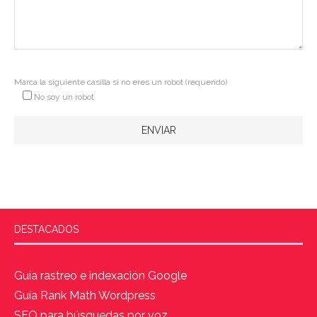
Marca la siguiente casilla si no eres un robot (requerido)
No soy un robot
DESTACADOS
Guía rastreo e indexación Google
Guía Rank Math Wordpress
SEO para búsquedas por voz