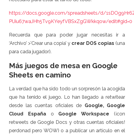
https://docs.google.com/spreadsheets/d/1sDOg9Hr6
PUiu67waJHh5Tv9KYeyfVBSxZgGWkkqow/edit#gid=0
Recuerda que para poder jugar necesitas ir a
‘Archivo’ >’Crear una copia’ y
crear DOS copias
(una
para cada jugador).
Más juegos de mesa en Google
Sheets en camino
La verdad que ha sido todo un sorpresón la acogida
que ha tenido el juego. Lo han llegado a retwitear
desde las cuentas oficiales de
Google, Google
Cloud España
o
Google Workspace
(¡con
retweets de Google Docs y otras cuentas oficiales!
perdonad pero WOW) o a publicar un artículo en el