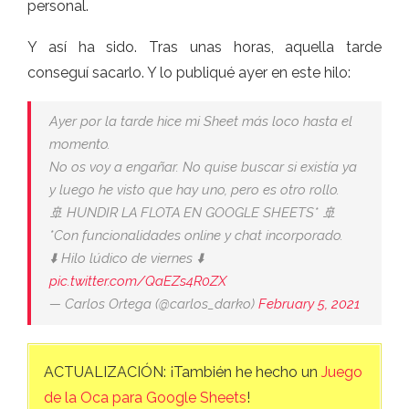
personal.
Y así ha sido. Tras unas horas, aquella tarde
conseguí sacarlo. Y lo publiqué ayer en este hilo:
Ayer por la tarde hice mi Sheet más loco hasta el
momento.
No os voy a engañar. No quise buscar si existía ya
y luego he visto que hay uno, pero es otro rollo.
🚢 HUNDIR LA FLOTA EN GOOGLE SHEETS* 🚢
*Con funcionalidades online y chat incorporado.
⬇️ Hilo lúdico de viernes ⬇️
pic.twitter.com/QaEZs4R0ZX
— Carlos Ortega (@carlos_darko)
February 5, 2021
ACTUALIZACIÓN: ¡También he hecho un
Juego
de la Oca para Google Sheets
!