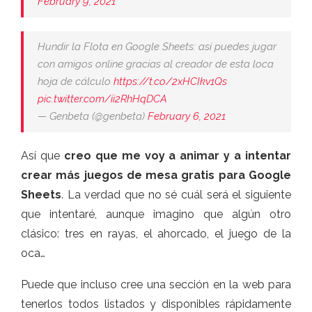
February 9, 2021
Hundir la Flota en Google Sheets: así puedes jugar
con amigos online gracias al creador de esta loca
hoja de cálculo
https://t.co/2xHCIkv1Qs
pic.twitter.com/ii2RhHqDCA
— Genbeta (@genbeta)
February 6, 2021
Así que
creo que me voy a animar y a intentar
crear más juegos de mesa gratis para Google
Sheets
. La verdad que no sé cuál será el siguiente
que intentaré, aunque imagino que algún otro
clásico: tres en rayas, el ahorcado, el juego de la
oca…
Puede que incluso cree una sección en la web para
tenerlos todos listados y disponibles rápidamente