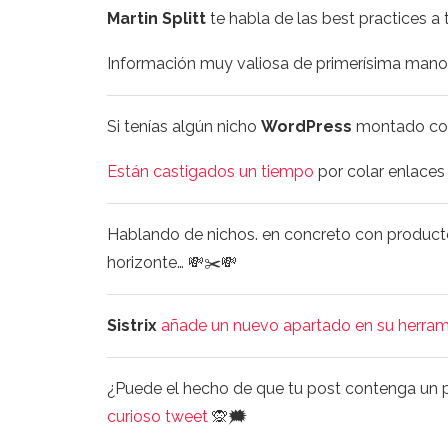
Martin Splitt
te habla de las best practices a
Información muy valiosa de primerísima mano
Si tenías algún nicho
WordPress
montado co
Están castigados un tiempo
por colar enlaces
Hablando de nichos. en concreto con produc
horizonte… 💸✂️💸
Sistrix
añade un nuevo
apartado en su herram
¿Puede el hecho de que tu post contenga un pa
curioso tweet
🙊🗯️