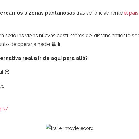
cercamos a zonas pantanosas
tras ser oficialmente
el paí
 serio las viejas nuevas costumbres del distanciamiento soci
unto de operar a nadie 😷🧴
ternativa real a ir de aquí para allá?
í 😏
x.
ops/