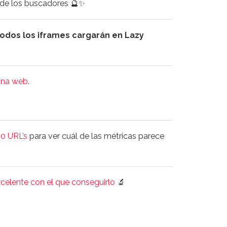
de los buscadores 🔮✨
todos los iframes cargarán en Lazy
una web
.
00 URL’s
para ver cuál de las métricas parece
excelente con el que conseguirlo
🔬