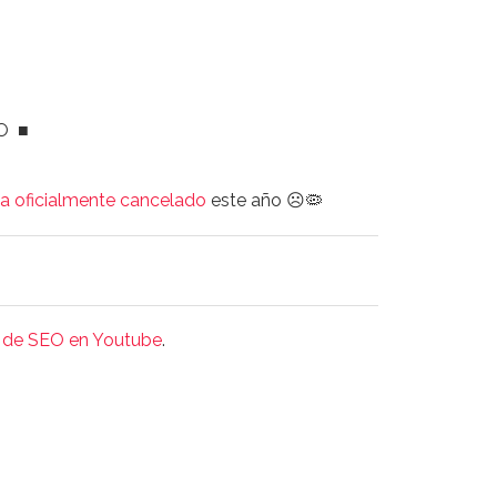
SEO
■
a oficialmente cancelado
este año ☹️🦠
o de SEO en Youtube
.