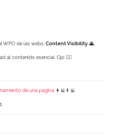
el WPO de las webs:
Content Visibility 🌋
d al contenido esencial. Ojo 🕵️‍♂️
ionamiento de una página
👩‍💻👨‍💻
️