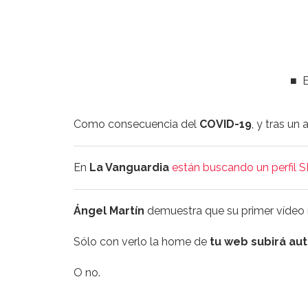
■
Ev
Como consecuencia del
COVID-19
, y tras un
En
La Vanguardia
están buscando un perfil S
Ángel Martín
demuestra que su primer vídeo n
Sólo con verlo la home de
tu web subirá au
O no.