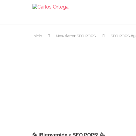
Inicio
Newsletter SEO POPS
SEO POPS #9: 
🥳 ¡Bienvenidx a SEO POPS!
🥳