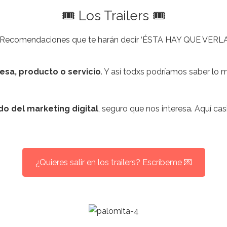
🎟️ Los Trailers 🎟️
ecomendaciones que te harán decir ‘ÉSTA HAY QUE VERL
esa, producto o servicio
. Y así todxs podríamos saber lo 
o del marketing digital
, seguro que nos interesa. Aquí c
¿Quieres salir en los trailers? Escríbeme 💌